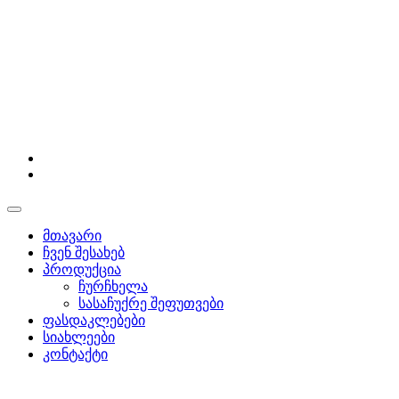
მთავარი
ჩვენ შესახებ
პროდუქცია
ჩურჩხელა
სასაჩუქრე შეფუთვები
ფასდაკლებები
სიახლეები
კონტაქტი