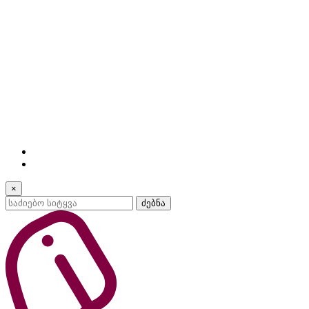
×
ძებნა